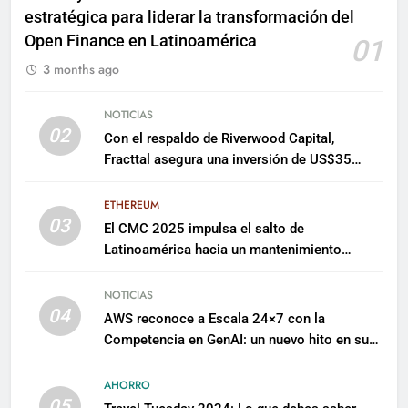
estratégica para liderar la transformación del
Open Finance en Latinoamérica
01
3 months ago
NOTICIAS
02
Con el respaldo de Riverwood Capital,
Fracttal asegura una inversión de US$35
millones para escalar su plataforma
ETHEREUM
03
El CMC 2025 impulsa el salto de
Latinoamérica hacia un mantenimiento
predictivo y sostenible
NOTICIAS
04
AWS reconoce a Escala 24×7 con la
Competencia en GenAI: un nuevo hito en su
expertise de inteligencia artificial empresarial
AHORRO
05