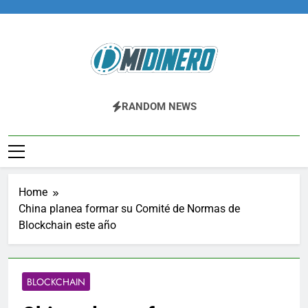
Skip
to
content
Midinero.co
Fintech, Criptomonedas
RANDOM NEWS
Home
China planea formar su Comité de Normas de
Blockchain este año
BLOCKCHAIN