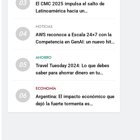
03
El CMC 2025 impulsa el salto de
Latinoamérica hacia un
mantenimiento predictivo y
sostenible
NOTICIAS
04
AWS reconoce a Escala 24×7 con la
Competencia en GenAI: un nuevo hito
en su expertise de inteligencia
artificial empresarial
AHORRO
05
Travel Tuesday 2024: Lo que debes
saber para ahorrar dinero en tu
próximo viaje
ECONOMÍA
06
Argentina: El impacto económico que
dejó la fuerte tormenta es
incalculable