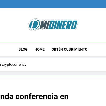
Midinero.co
Fintech, Criptomonedas
BLOG
HOME
OBTÉN CUBRIMIENTO
n cryptocurrency
unda conferencia en