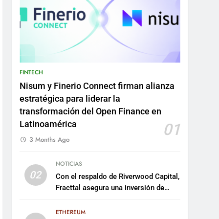
FINTECH
Nisum y Finerio Connect firman alianza
estratégica para liderar la
transformación del Open Finance en
Latinoamérica
01
3 Months Ago
NOTICIAS
02
Con el respaldo de Riverwood Capital,
Fracttal asegura una inversión de
US$35 millones para escalar su
plataforma
ETHEREUM