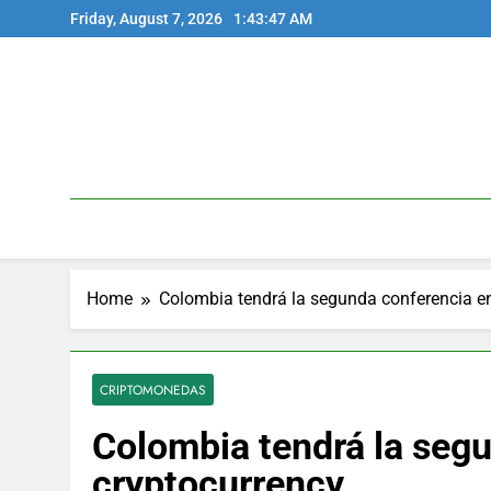
Skip
Friday, August 7, 2026
1:43:47 AM
to
content
Home
Colombia tendrá la segunda conferencia e
CRIPTOMONEDAS
Colombia tendrá la seg
cryptocurrency