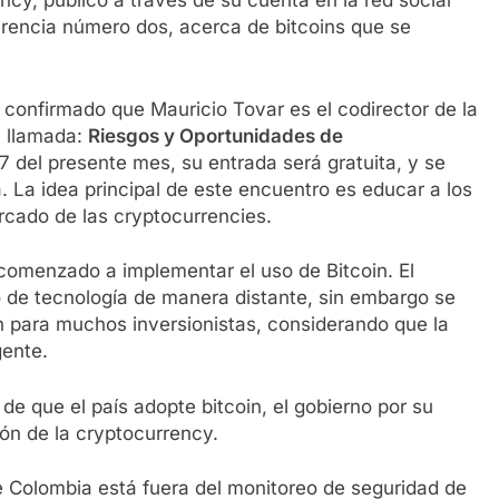
ncy, publicó a través de su cuenta en la red social
ferencia número dos, acerca de bitcoins que se
a confirmado que Mauricio Tovar es el codirector de la
, llamada:
Riesgos y Oportunidades de
17 del presente mes, su entrada será gratuita, y se
a. La idea principal de este encuentro es educar a los
rcado de las cryptocurrencies.
 comenzado a implementar el uso de Bitcoin. El
 de tecnología de manera distante, sin embargo se
n para muchos inversionistas, considerando que la
gente.
e que el país adopte bitcoin, el gobierno por su
ión de la cryptocurrency.
 Colombia está fuera del monitoreo de seguridad de