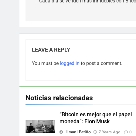
navigation
Cada día se venden más inmuebles con Bitco
LEAVE A REPLY
You must be
logged in
to post a comment.
Noticias relacionadas
“Bitcoin es mejor que el papel
moneda”: Elon Musk
Illimani Patiño
7 Years Ago
0