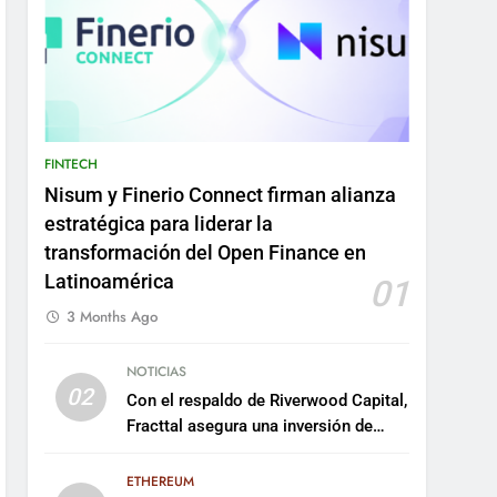
FINTECH
Nisum y Finerio Connect firman alianza
estratégica para liderar la
transformación del Open Finance en
Latinoamérica
01
3 Months Ago
NOTICIAS
02
Con el respaldo de Riverwood Capital,
Fracttal asegura una inversión de
US$35 millones para escalar su
plataforma
ETHEREUM