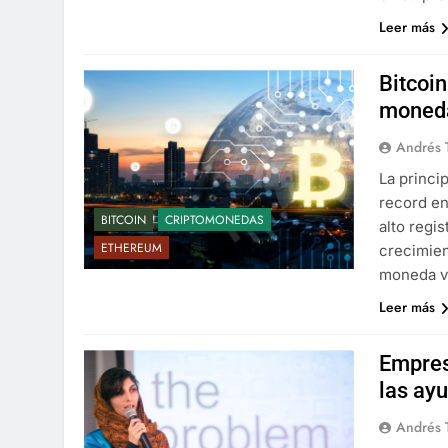
Leer más
Bitcoin
moneda
Andrés 
La princi
record en
BITCOIN
CRIPTOMONEDAS
alto regis
ETHEREUM
crecimient
moneda v
Leer más
Empres
las ayu
Andrés 