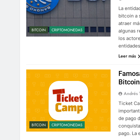
La entida
bitcoin a
atraer má
BITCOIN
CRIPTOMONEDAS
algunas r
los actor
entidade
Leer más
Famosa
Bitcoi
Andrés 
Ticket Ca
important
de pago d
BITCOIN
CRIPTOMONEDAS
conquista
pago. La