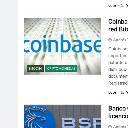
Leer más
Coinba
red Bit
Andrés 
Coinbase,
important
patente d
BITCOIN
CRIPTOMONEDAS
distribuc
documento
Registra
Leer más
Banco 
licenci
Andrés 