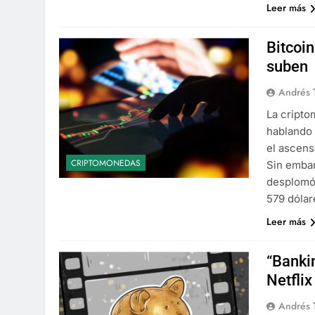
Leer más
Bitcoi
suben
Andrés 
La cripto
hablando 
el ascens
CRIPTOMONEDAS
Sin embar
desplomó,
579 dólar
Leer más
“Bankin
Netflix
Andrés 