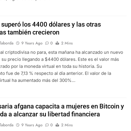
 superó los 4400 dólares y las otras
s también crecieron
Taborda
9 Years Ago
0
2 Mins
pal criptodivisa no para, esta mañana ha alcanzado un nuevo
 su precio llegando a $4400 dólares. Este es el valor más
trado por la moneda virtual en toda su historia. Su
o fue de 7,13 % respecto al día anterior. El valor de la
irtual ha aumentado más del 300%…
aria afgana capacita a mujeres en Bitcoin y
da a alcanzar su libertad financiera
Taborda
9 Years Ago
0
2 Mins