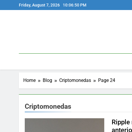
Skip
Friday, August 7, 2026
10:06:51 PM
to
content
Home
Blog
Criptomonedas
Page 24
Criptomonedas
Ripple
anteri