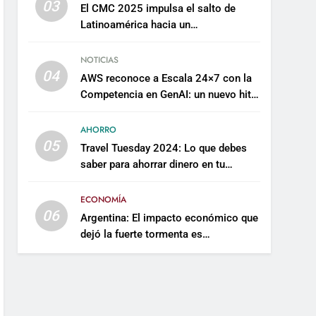
03
El CMC 2025 impulsa el salto de
Latinoamérica hacia un
mantenimiento predictivo y
sostenible
NOTICIAS
04
AWS reconoce a Escala 24×7 con la
Competencia en GenAI: un nuevo hito
en su expertise de inteligencia
artificial empresarial
AHORRO
05
Travel Tuesday 2024: Lo que debes
saber para ahorrar dinero en tu
próximo viaje
ECONOMÍA
06
Argentina: El impacto económico que
dejó la fuerte tormenta es
incalculable