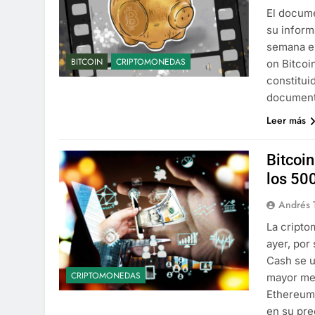
El docume
su inform
semana en
BITCOIN
CRIPTOMONEDAS
on Bitcoi
constitui
document
Leer más
Bitcoi
los 50
Andrés 
La cripto
ayer, por
Cash se u
CRIPTOMONEDAS
mayor mer
Ethereum
en su pre