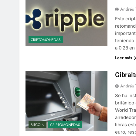
Andrés 
Esta crip
retomando
important
CRIPTOMONEDAS
teniendo 
a 0,28 en
Leer más
Gibralt
Andrés 
Se ha inst
británico
World Tra
alrededor
libras est
BITCOIN
CRIPTOMONEDAS
euro, re