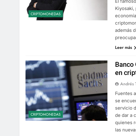
El famoso
Kiyosaki,
CRIPTOMONEDAS
economía 
criptomon
además de
preocupac
Leer más
Banco 
en crip
Andrés 
Fuentes 
se encuen
servicio 
CRIPTOMONEDAS
de dar a 
quienes r
las nuev