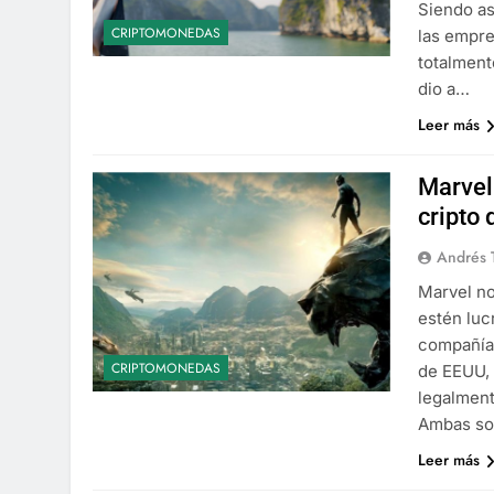
Siendo as
CRIPTOMONEDAS
las empre
totalment
dio a…
Leer más
Marvel
cripto 
Andrés 
Marvel n
estén luc
compañía 
CRIPTOMONEDAS
de EEUU, 
legalment
Ambas s
Leer más