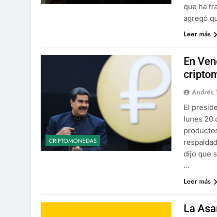
que ha tr
agregó q
Leer más
En Ven
cripto
Andrés 
El presid
lunes 20 
productos
CRIPTOMONEDAS
respaldad
dijo que 
…
Leer más
La Asa