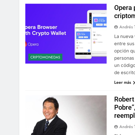
Opera p
cripto
Andrés 
La nueva 
entre sus
opción qu
CRIPTOMONEDAS
personas
un código
de escrit
Leer más
Robert 
Pobre”
reempl
Andrés 