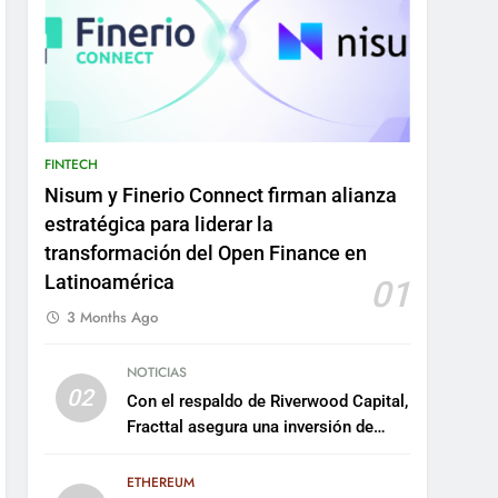
FINTECH
Nisum y Finerio Connect firman alianza
estratégica para liderar la
transformación del Open Finance en
Latinoamérica
01
3 Months Ago
NOTICIAS
02
Con el respaldo de Riverwood Capital,
Fracttal asegura una inversión de
US$35 millones para escalar su
plataforma
ETHEREUM