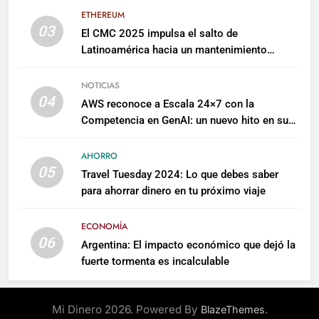
ETHEREUM
03
El CMC 2025 impulsa el salto de
Latinoamérica hacia un mantenimiento
predictivo y sostenible
NOTICIAS
04
AWS reconoce a Escala 24×7 con la
Competencia en GenAI: un nuevo hito en su
expertise de inteligencia artificial empresarial
AHORRO
05
Travel Tuesday 2024: Lo que debes saber
para ahorrar dinero en tu próximo viaje
ECONOMÍA
06
Argentina: El impacto económico que dejó la
fuerte tormenta es incalculable
Mi Dinero 2026. Powered By
.
BlazeThemes