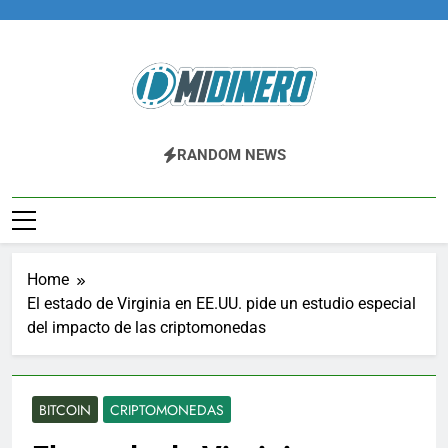
Skip
to
content
Midinero.co
Fintech, Criptomonedas
RANDOM NEWS
Home
El estado de Virginia en EE.UU. pide un estudio especial
del impacto de las criptomonedas
BITCOIN
CRIPTOMONEDAS