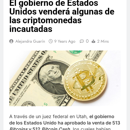
El gobierno de Estados
Unidos venderá algunas de
las criptomonedas
incautadas
0
Alejandra Guarín
9 Years Ago
2 Mins
A través de un juez federal en Utah,
el gobierno
de los Estados Unido ha aprobado la venta de 513
Bitcoins
y 512
Bitcoin Cash
, los cuales habían