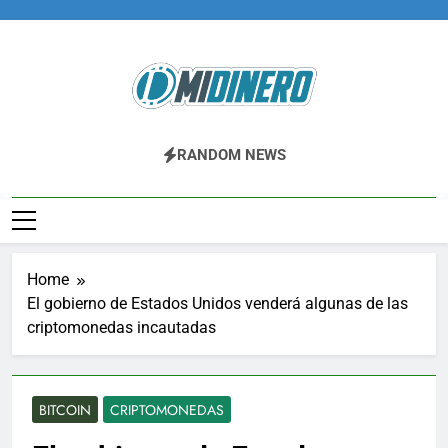
Skip
to
content
Midinero.co
Fintech, Criptomonedas
RANDOM NEWS
Home
El gobierno de Estados Unidos venderá algunas de las
criptomonedas incautadas
BITCOIN
CRIPTOMONEDAS