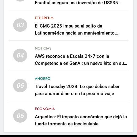
Fracttal asegura una inversión de US$35
millones para escalar su plataforma
ETHEREUM
03
El CMC 2025 impulsa el salto de
Latinoamérica hacia un mantenimiento
predictivo y sostenible
NOTICIAS
04
AWS reconoce a Escala 24×7 con la
Competencia en GenAI: un nuevo hito en su
expertise de inteligencia artificial empresarial
AHORRO
05
Travel Tuesday 2024: Lo que debes saber
para ahorrar dinero en tu próximo viaje
ECONOMÍA
06
Argentina: El impacto económico que dejó la
fuerte tormenta es incalculable