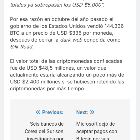
totales ya sobrepasan los USD $5.000”.
Por esa razón en octubre del año pasado el
gobierno de los Estados Unidos vendió 144.336
BTC a un precio de USD $336 por moneda,
después de cerrar la
dark web
conocida como
Silk Road.
El valor total de las criptomonedas confiscadas
fue de USD $48,5 millones, un valor que
actualmente estaría alcanzando un poco más de
USD $2.400 millones si se hubiesen retenido las
criptomonedas por más tiempo.
Previous:
Next:
Post
navigation
Seis bancos de
Microsoft dejó de
Corea del Sur son
aceptar pagos con
investigados por
Bitcoin por sus