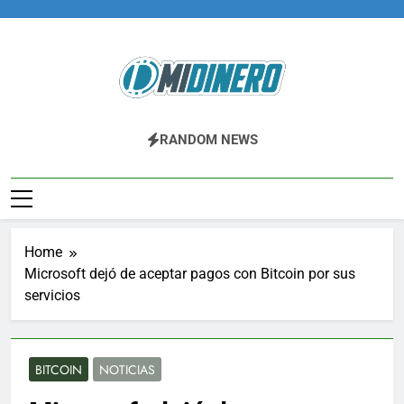
Skip
to
content
Midinero.co
Fintech, Criptomonedas
RANDOM NEWS
Home
Microsoft dejó de aceptar pagos con Bitcoin por sus
servicios
BITCOIN
NOTICIAS