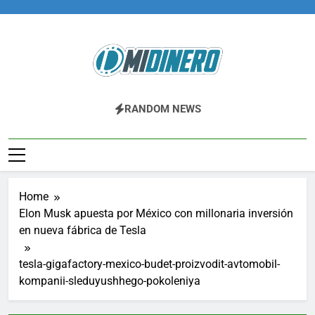
Skip
to
content
Midinero.co
Fintech, Criptomonedas
RANDOM NEWS
Home
Elon Musk apuesta por México con millonaria inversión
en nueva fábrica de Tesla
tesla-gigafactory-mexico-budet-proizvodit-avtomobil-
kompanii-sleduyushhego-pokoleniya