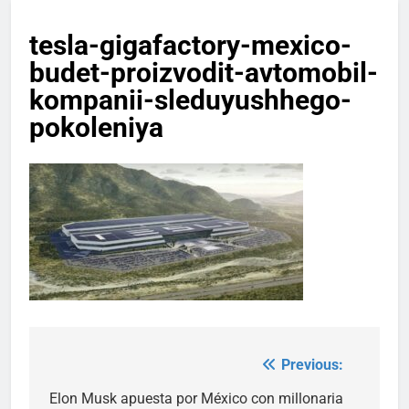
tesla-gigafactory-mexico-
budet-proizvodit-avtomobil-
kompanii-sleduyushhego-
pokoleniya
Previous:
Post
navigation
Elon Musk apuesta por México con millonaria