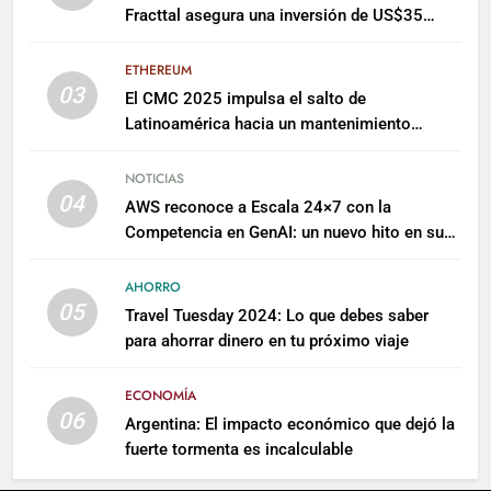
Fracttal asegura una inversión de US$35
millones para escalar su plataforma
ETHEREUM
03
El CMC 2025 impulsa el salto de
Latinoamérica hacia un mantenimiento
predictivo y sostenible
NOTICIAS
04
AWS reconoce a Escala 24×7 con la
Competencia en GenAI: un nuevo hito en su
expertise de inteligencia artificial empresarial
AHORRO
05
Travel Tuesday 2024: Lo que debes saber
para ahorrar dinero en tu próximo viaje
ECONOMÍA
06
Argentina: El impacto económico que dejó la
fuerte tormenta es incalculable