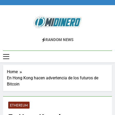
Skip
to
content
Midinero.co
Fintech, Criptomonedas
RANDOM NEWS
Home
En Hong Kong hacen advertencia de los futuros de
Bitcoin
ETHEREUM