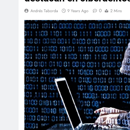
0
Andrés Taborda
9 Years Ago
2 Mins