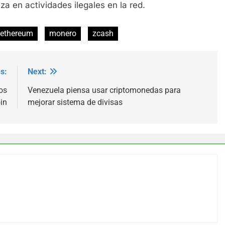
za en actividades ilegales en la red.
ethereum
monero
zcash
s:
Next:
os
Venezuela piensa usar criptomonedas para
in
mejorar sistema de divisas