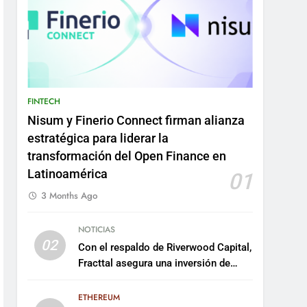
FINTECH
Nisum y Finerio Connect firman alianza
estratégica para liderar la
transformación del Open Finance en
Latinoamérica
01
3 Months Ago
NOTICIAS
02
Con el respaldo de Riverwood Capital,
Fracttal asegura una inversión de
US$35 millones para escalar su
plataforma
ETHEREUM