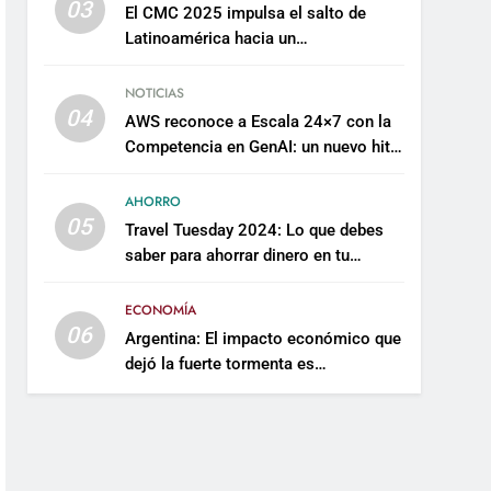
03
El CMC 2025 impulsa el salto de
Latinoamérica hacia un
mantenimiento predictivo y
sostenible
NOTICIAS
04
AWS reconoce a Escala 24×7 con la
Competencia en GenAI: un nuevo hito
en su expertise de inteligencia
artificial empresarial
AHORRO
05
Travel Tuesday 2024: Lo que debes
saber para ahorrar dinero en tu
próximo viaje
ECONOMÍA
06
Argentina: El impacto económico que
dejó la fuerte tormenta es
incalculable