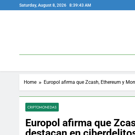
Skip
Saturday, August 8, 2026
8:39:44 AM
to
content
Home
Europol afirma que Zcash, Ethereum y Mone
CRIPTOMONEDAS
Europol afirma que Zca
destacan en ciberdelito