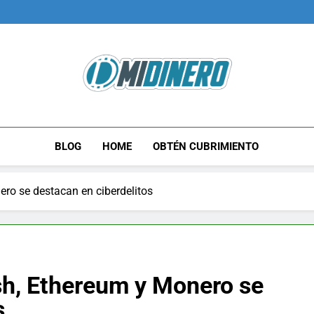
Midinero.co
Fintech, Criptomonedas
BLOG
HOME
OBTÉN CUBRIMIENTO
ro se destacan en ciberdelitos
sh, Ethereum y Monero se
s