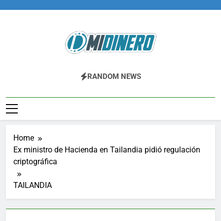
Skip
to
content
Midinero.co
Fintech, Criptomonedas
RANDOM NEWS
Home
Ex ministro de Hacienda en Tailandia pidió regulación
criptográfica
TAILANDIA