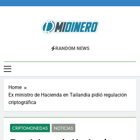
Skip
to
content
Midinero.co
Fintech, Criptomonedas
RANDOM NEWS
Home
Ex ministro de Hacienda en Tailandia pidió regulación
criptográfica
CRIPTOMONEDAS
NOTICIAS