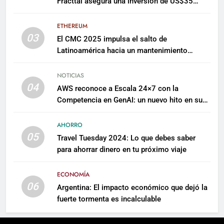
Fracttal asegura una inversión de US$35
millones para escalar su plataforma
ETHEREUM
03
El CMC 2025 impulsa el salto de
Latinoamérica hacia un mantenimiento
predictivo y sostenible
NOTICIAS
04
AWS reconoce a Escala 24×7 con la
Competencia en GenAI: un nuevo hito en su
expertise de inteligencia artificial empresarial
AHORRO
05
Travel Tuesday 2024: Lo que debes saber
para ahorrar dinero en tu próximo viaje
ECONOMÍA
06
Argentina: El impacto económico que dejó la
fuerte tormenta es incalculable