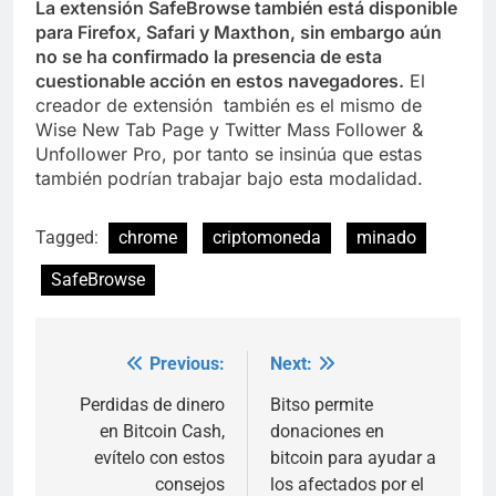
La extensión SafeBrowse también está disponible
para Firefox, Safari y Maxthon, sin embargo aún
no se ha confirmado la presencia de esta
cuestionable acción en estos navegadores.
El
creador de extensión también es el mismo de
Wise New Tab Page y Twitter Mass Follower &
Unfollower Pro, por tanto se insinúa que estas
también podrían trabajar bajo esta modalidad.
Tagged:
chrome
criptomoneda
minado
SafeBrowse
Previous:
Next:
Post
navigation
Perdidas de dinero
Bitso permite
en Bitcoin Cash,
donaciones en
evítelo con estos
bitcoin para ayudar a
consejos
los afectados por el