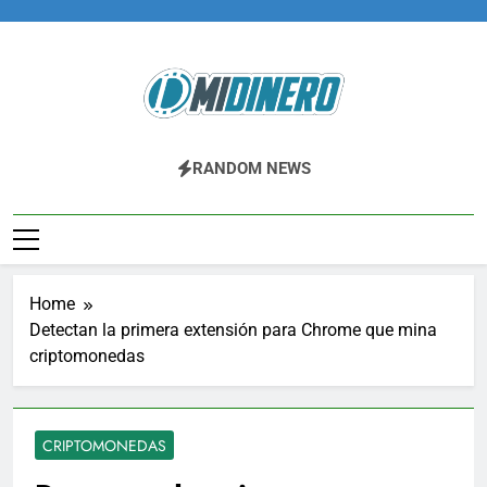
Skip
to
content
Midinero.co
Fintech, Criptomonedas
RANDOM NEWS
Home
Detectan la primera extensión para Chrome que mina
criptomonedas
CRIPTOMONEDAS