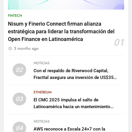
FINTECH
Nisum y Finerio Connect firman alianza
estratégica para liderar la transformación del
Open Finance en Latinoamérica
01
3 months ago
NOTICIAS
02
Con el respaldo de Riverwood Capital,
Fracttal asegura una inversión de US$35
millones para escalar su plataforma
ETHEREUM
03
El CMC 2025 impulsa el salto de
Latinoamérica hacia un mantenimiento
predictivo y sostenible
NOTICIAS
04
AWS reconoce a Escala 24×7 con la