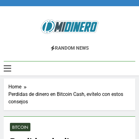
Skip
to
content
Midinero.co
Fintech, Criptomonedas
RANDOM NEWS
Home
Perdidas de dinero en Bitcoin Cash, evítelo con estos
consejos
BITCOIN