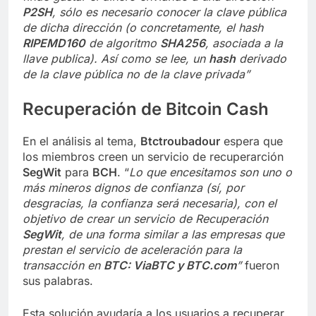
P2SH
, sólo es necesario conocer la clave pública
de dicha dirección (o concretamente, el hash
RIPEMD160
de algoritmo
SHA256
, asociada a la
llave publica). Así como se lee, un
hash
derivado
de la clave pública no de la clave privada”
Recuperación de Bitcoin Cash
En el análisis al tema,
Btctroubadour
espera que
los miembros creen un servicio de recuperarción
SegWit
para
BCH
. “
Lo que encesitamos son uno o
más mineros dignos de confianza (sí, por
desgracias, la confianza será necesaria), con el
objetivo de crear un servicio de Recuperación
SegWit
, de una forma similar a las empresas que
prestan el servicio de aceleración para la
transacción en
BTC: ViaBTC y BTC.com
”
fueron
sus palabras.
Esta solución ayudaría a los usuarios a recuperar