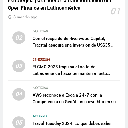
estratégica para liderar la transformación del
Open Finance en Latinoamérica
01
3 months ago
NOTICIAS
02
Con el respaldo de Riverwood Capital,
Fracttal asegura una inversión de US$35
millones para escalar su plataforma
ETHEREUM
03
El CMC 2025 impulsa el salto de
Latinoamérica hacia un mantenimiento
predictivo y sostenible
NOTICIAS
04
AWS reconoce a Escala 24×7 con la
Competencia en GenAI: un nuevo hito en su
expertise de inteligencia artificial empresarial
AHORRO
05
Travel Tuesday 2024: Lo que debes saber