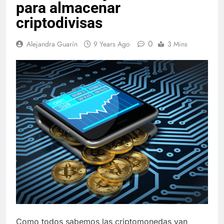
para almacenar
criptodivisas
0
Alejandra Guarín
9 Years Ago
3 Mins
Como todos sabemos las criptomonedas van