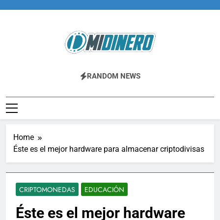
Skip
to
content
Midinero.co
Fintech, Criptomonedas
RANDOM NEWS
Home
Éste es el mejor hardware para almacenar criptodivisas
CRIPTOMONEDAS
EDUCACIÓN
Éste es el mejor hardware