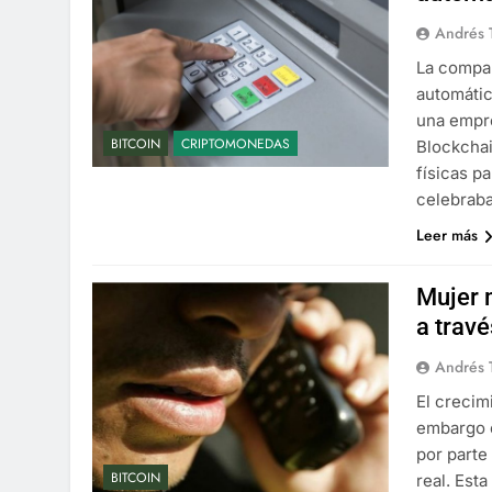
Andrés 
La compañ
automátic
una empre
BITCOIN
CRIPTOMONEDAS
Blockchai
físicas p
celebraba
Leer más
Mujer 
a travé
Andrés 
El crecim
embargo 
por parte
BITCOIN
real. Est