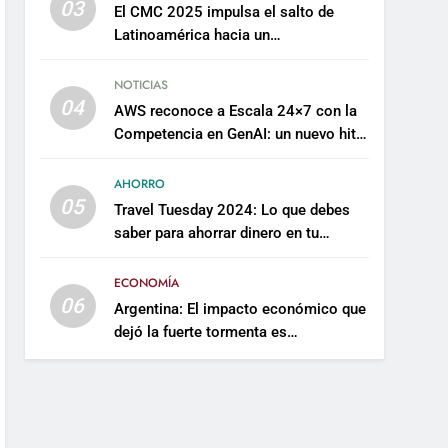
03
El CMC 2025 impulsa el salto de
Latinoamérica hacia un
mantenimiento predictivo y
sostenible
NOTICIAS
04
AWS reconoce a Escala 24×7 con la
Competencia en GenAI: un nuevo hito
en su expertise de inteligencia
artificial empresarial
AHORRO
05
Travel Tuesday 2024: Lo que debes
saber para ahorrar dinero en tu
próximo viaje
ECONOMÍA
06
Argentina: El impacto económico que
dejó la fuerte tormenta es
incalculable