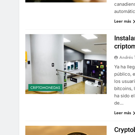
canadiens
automátic
Leer más
Instala
cripto
Andrés 
Ya ha lle
público, 
los usuar
CRIPTOMONEDAS
bitcoins
ha sido el
de…
Leer más
Crypto