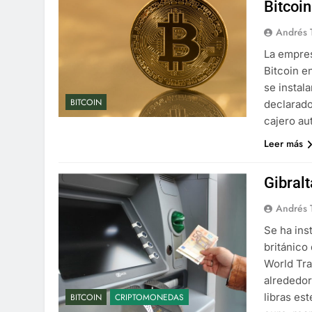
Bitcoin
Andrés 
La empres
Bitcoin e
se instal
BITCOIN
declarado
cajero au
Leer más
Gibralt
Andrés 
Se ha inst
británico
World Tra
alrededor
libras est
BITCOIN
CRIPTOMONEDAS