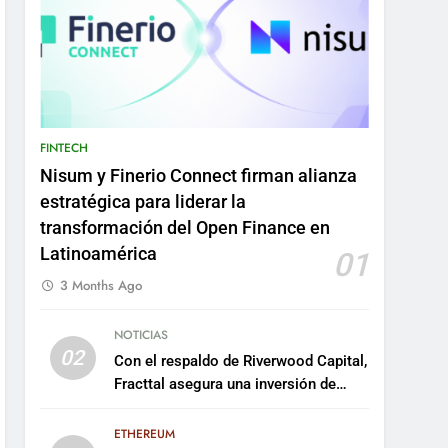
FINTECH
Nisum y Finerio Connect firman alianza
estratégica para liderar la
transformación del Open Finance en
Latinoamérica
01
3 Months Ago
NOTICIAS
02
Con el respaldo de Riverwood Capital,
Fracttal asegura una inversión de
US$35 millones para escalar su
plataforma
ETHEREUM