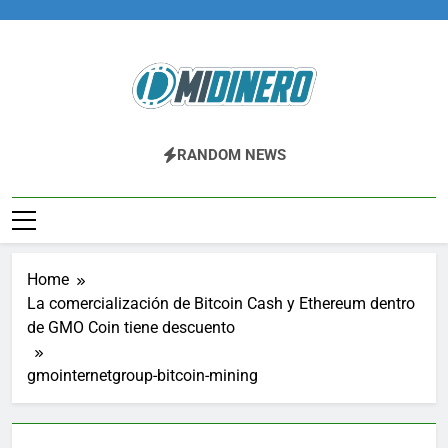
Skip
to
content
Midinero.co
Fintech, Criptomonedas
RANDOM NEWS
Home
La comercialización de Bitcoin Cash y Ethereum dentro
de GMO Coin tiene descuento
gmointernetgroup-bitcoin-mining