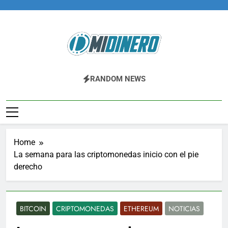
Skip
to
content
Midinero.co
Fintech, Criptomonedas
RANDOM NEWS
Home
La semana para las criptomonedas inicio con el pie
derecho
BITCOIN
CRIPTOMONEDAS
ETHEREUM
NOTICIAS