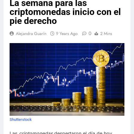
La semana para las
criptomonedas inicio con el
pie derecho
0
Alejandra Guarín
9 Years Ago
2 Mins
Shutterstock
Las
criptomonedas
despertaron el día de hoy,