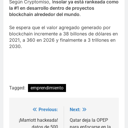
Según
Cryptomiso, I
nsolar ya está rankeada como
la #1 en desarrollo dentro de proyectos
blockchain alrededor del mundo
.
Se espera que el valor agregado generado por
blockchain incremente a 38 billones de dólares en
2021, a 360 en 2026 y finalmente a 3 trillones en
2030.
Tagged:
emprendimiento
Previous:
Next:
Post
navigation
¡Marriott hackeada!
Qatar deja la OPEP
datos de 500
para enfocarse en la