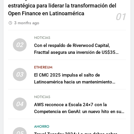
estratégica para liderar la transformación del
Open Finance en Latinoamérica
01
3 months ago
NOTICIAS
02
Con el respaldo de Riverwood Capital,
Fracttal asegura una inversión de US$35
millones para escalar su plataforma
ETHEREUM
03
El CMC 2025 impulsa el salto de
Latinoamérica hacia un mantenimiento
predictivo y sostenible
NOTICIAS
04
AWS reconoce a Escala 24×7 con la
Competencia en GenAI: un nuevo hito en su
expertise de inteligencia artificial empresarial
AHORRO
05