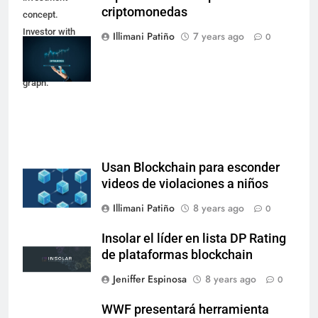
criptomonedas
concept.
Investor with
Illimani Patiño
7 years ago
0
digital tablet and
virtual tradeview
graph.
Usan Blockchain para esconder
videos de violaciones a niños
Illimani Patiño
8 years ago
0
Insolar el líder en lista DP Rating
de plataformas blockchain
Jeniffer Espinosa
8 years ago
0
WWF presentará herramienta