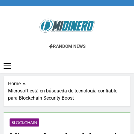
Skip
to
content
Midinero.co
Fintech, Criptomonedas
RANDOM NEWS
Home
Microsoft está en búsqueda de tecnología confiable
para Blockchain Security Boost
BLOCKCHAIN