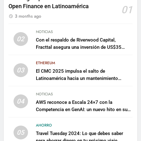
Open Finance en Latinoamérica
01
3 months ago
NOTICIAS
02
Con el respaldo de Riverwood Capital,
Fracttal asegura una inversión de US$35
millones para escalar su plataforma
ETHEREUM
03
El CMC 2025 impulsa el salto de
Latinoamérica hacia un mantenimiento
predictivo y sostenible
NOTICIAS
04
AWS reconoce a Escala 24×7 con la
Competencia en GenAI: un nuevo hito en su
expertise de inteligencia artificial empresarial
AHORRO
05
Travel Tuesday 2024: Lo que debes saber
para ahorrar dinero en tu próximo viaje