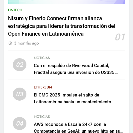
FINTECH
Nisum y Finerio Connect firman alianza
estratégica para liderar la transformación del
Open Finance en Latinoamérica
01
3 months ago
NOTICIAS
02
Con el respaldo de Riverwood Capital,
Fracttal asegura una inversión de US$35
millones para escalar su plataforma
ETHEREUM
03
El CMC 2025 impulsa el salto de
Latinoamérica hacia un mantenimiento
predictivo y sostenible
NOTICIAS
04
AWS reconoce a Escala 24×7 con la
Competencia en GenAI: un nuevo hito en su