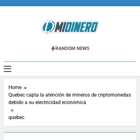
Skip
to
content
Midinero.co
Fintech, Criptomonedas
RANDOM NEWS
Home
Quebec capta la atención de mineros de criptomonedas
debido a su electricidad económica
quebec