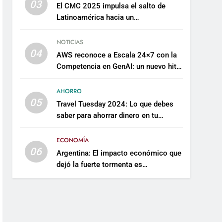
03
El CMC 2025 impulsa el salto de
Latinoamérica hacia un
mantenimiento predictivo y
sostenible
NOTICIAS
04
AWS reconoce a Escala 24×7 con la
Competencia en GenAI: un nuevo hito
en su expertise de inteligencia
artificial empresarial
AHORRO
05
Travel Tuesday 2024: Lo que debes
saber para ahorrar dinero en tu
próximo viaje
ECONOMÍA
06
Argentina: El impacto económico que
dejó la fuerte tormenta es
incalculable