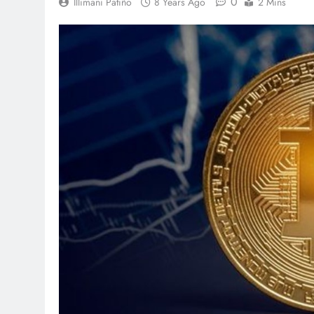
0
Illimani Patiño
8 Years Ago
2 Mins