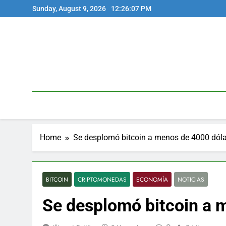
Skip
Sunday, August 9, 2026
12:26:07 PM
to
content
Home
Se desplomó bitcoin a menos de 4000 dól
BITCOIN
CRIPTOMONEDAS
ECONOMÍA
NOTICIAS
Se desplomó bitcoin a 