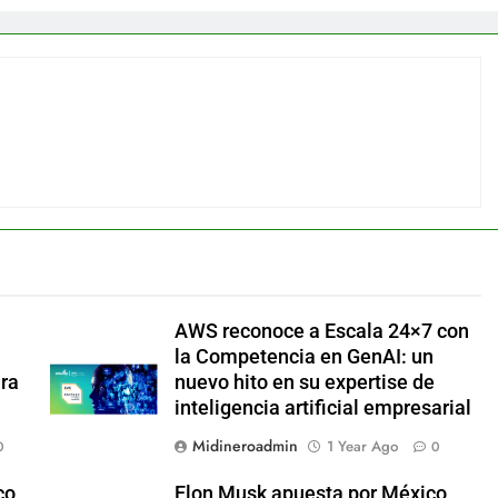
AWS reconoce a Escala 24×7 con
la Competencia en GenAI: un
ara
nuevo hito en su expertise de
inteligencia artificial empresarial
Midineroadmin
1 Year Ago
0
0
co
Elon Musk apuesta por México