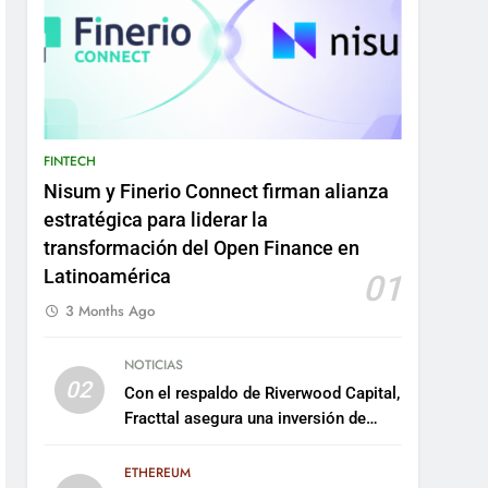
FINTECH
Nisum y Finerio Connect firman alianza
estratégica para liderar la
transformación del Open Finance en
Latinoamérica
01
3 Months Ago
NOTICIAS
02
Con el respaldo de Riverwood Capital,
Fracttal asegura una inversión de
US$35 millones para escalar su
plataforma
ETHEREUM