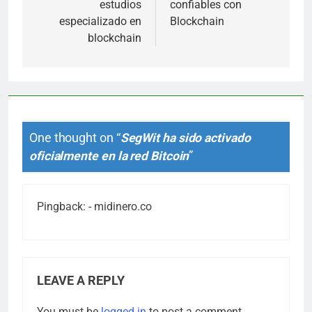
estudios
confiables con
especializado en
Blockchain
blockchain
One thought on “
SegWit ha sido activado
oficialmente en la red Bitcoin
”
Pingback:
- midinero.co
LEAVE A REPLY
You must be
logged in
to post a comment.