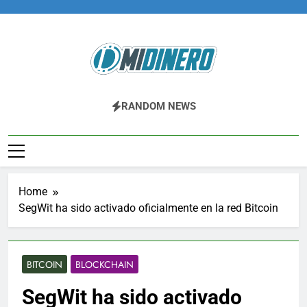
Skip
to
content
Midinero.co
Fintech, Criptomonedas
RANDOM NEWS
Home
SegWit ha sido activado oficialmente en la red Bitcoin
BITCOIN
BLOCKCHAIN
SegWit ha sido activado