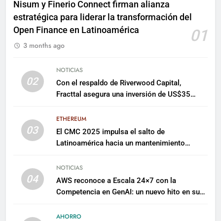
Nisum y Finerio Connect firman alianza
estratégica para liderar la transformación del
Open Finance en Latinoamérica
01
3 months ago
NOTICIAS
02
Con el respaldo de Riverwood Capital,
Fracttal asegura una inversión de US$35
millones para escalar su plataforma
ETHEREUM
03
El CMC 2025 impulsa el salto de
Latinoamérica hacia un mantenimiento
predictivo y sostenible
NOTICIAS
04
AWS reconoce a Escala 24×7 con la
Competencia en GenAI: un nuevo hito en su
expertise de inteligencia artificial empresarial
AHORRO