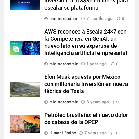
inversión de US$35 millones para
escalar su plataforma
midineroadmin
7 months ago
0
AWS reconoce a Escala 24×7 con
la Competencia en GenAI: un
nuevo hito en su expertise de
inteligencia artificial empresarial
midineroadmin
1 year ago
0
Elon Musk apuesta por México
con millonaria inversión en nueva
fábrica de Tesla
midineroadmin
3 years ago
0
Petróleo brasileño: el nuevo dolor
de cabeza de la OPEP
Illimani Patiño
7 years ago
0