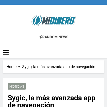
Skip
to
content
Midinero.co
Fintech, Criptomonedas
RANDOM NEWS
Home
Sygic, la más avanzada app de navegación
NOTICIAS
Sygic, la más avanzada app
de navegación