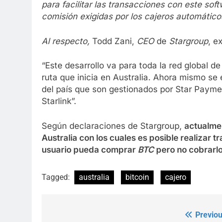
para facilitar las transacciones con este so
comisión exigidas por los cajeros automático
Al respecto,
Todd Zani,
CEO
de
Stargroup
, e
“Este desarrollo va para toda la red global 
ruta que inicia en Australia. Ahora mismo s
del país que son gestionados por Star Payme
Starlink”.
Según declaraciones de Stargroup,
actualme
Australia con los cuales es posible realizar 
usuario pueda comprar
BTC
pero no cobrarlo
Tagged:
australia
bitcoin
cajero
Previou
Post