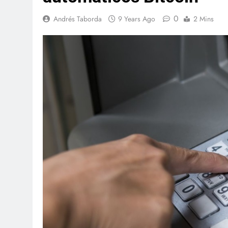
0
Andrés Taborda
9 Years Ago
2 Mins