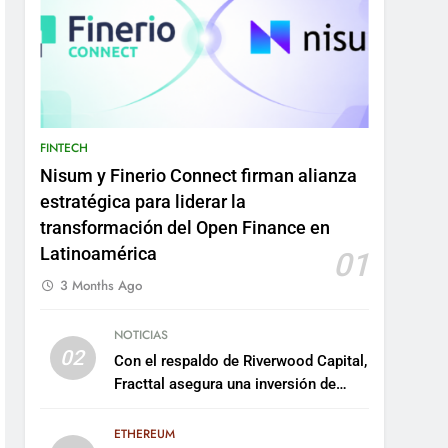
FINTECH
Nisum y Finerio Connect firman alianza
estratégica para liderar la
transformación del Open Finance en
Latinoamérica
01
3 Months Ago
NOTICIAS
02
Con el respaldo de Riverwood Capital,
Fracttal asegura una inversión de
US$35 millones para escalar su
plataforma
ETHEREUM