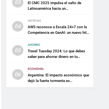
03
El CMC 2025 impulsa el salto de
Latinoamérica hacia un
mantenimiento predictivo y
sostenible
NOTICIAS
04
AWS reconoce a Escala 24×7 con la
Competencia en GenAI: un nuevo hito
en su expertise de inteligencia
artificial empresarial
AHORRO
05
Travel Tuesday 2024: Lo que debes
saber para ahorrar dinero en tu
próximo viaje
ECONOMÍA
06
Argentina: El impacto económico que
dejó la fuerte tormenta es
incalculable