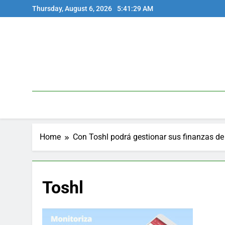
Skip
Thursday, August 6, 2026
5:41:29 AM
to
content
Home
Con Toshl podrá gestionar sus finanzas d
Toshl