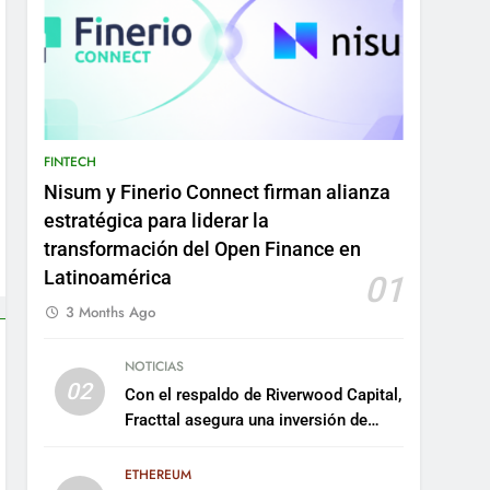
FINTECH
Nisum y Finerio Connect firman alianza
estratégica para liderar la
transformación del Open Finance en
Latinoamérica
01
3 Months Ago
NOTICIAS
02
Con el respaldo de Riverwood Capital,
Fracttal asegura una inversión de
US$35 millones para escalar su
plataforma
ETHEREUM