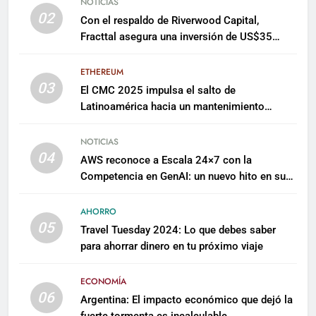
NOTICIAS
02
Con el respaldo de Riverwood Capital,
Fracttal asegura una inversión de US$35
millones para escalar su plataforma
ETHEREUM
03
El CMC 2025 impulsa el salto de
Latinoamérica hacia un mantenimiento
predictivo y sostenible
NOTICIAS
04
AWS reconoce a Escala 24×7 con la
Competencia en GenAI: un nuevo hito en su
expertise de inteligencia artificial empresarial
AHORRO
05
Travel Tuesday 2024: Lo que debes saber
para ahorrar dinero en tu próximo viaje
ECONOMÍA
06
Argentina: El impacto económico que dejó la
fuerte tormenta es incalculable