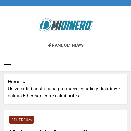
Skip
to
content
Midinero.co
Fintech, Criptomonedas
RANDOM NEWS
Home
Universidad australiana promueve estudio y distribuye
saldos Ethereum entre estudiantes
ETHEREUM