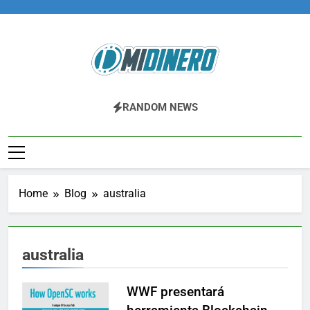
Skip
to
content
Midinero.co
Fintech, Criptomonedas
RANDOM NEWS
Home
Blog
australia
australia
WWF presentará