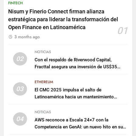
FINTECH
Nisum y Finerio Connect firman alianza
estratégica para liderar la transformación del
Open Finance en Latinoamérica
01
3 months ago
NOTICIAS
02
Con el respaldo de Riverwood Capital,
Fracttal asegura una inversión de US$35
millones para escalar su plataforma
ETHEREUM
03
El CMC 2025 impulsa el salto de
Latinoamérica hacia un mantenimiento
predictivo y sostenible
NOTICIAS
04
AWS reconoce a Escala 24×7 con la
Competencia en GenAI: un nuevo hito en su
expertise de inteligencia artificial empresarial