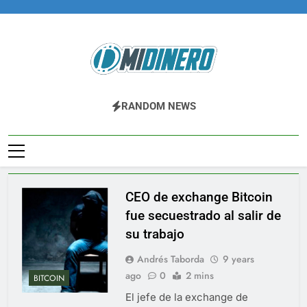
Skip
to
content
Midinero.co
Fintech, Criptomonedas
RANDOM NEWS
CEO de exchange Bitcoin
fue secuestrado al salir de
su trabajo
Andrés Taborda
9 years
ago
0
2 mins
BITCOIN
El jefe de la exchange de