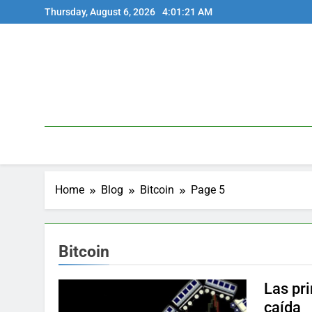
Skip
Thursday, August 6, 2026
4:01:22 AM
to
content
Home
Blog
Bitcoin
Page 5
Bitcoin
Las pr
caída