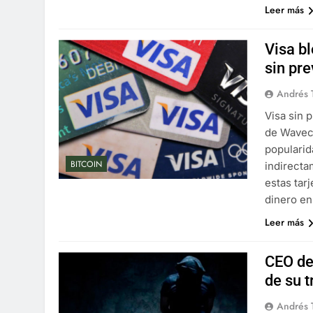
Leer más
Visa b
sin pre
Andrés 
Visa sin 
de Wavecr
popularid
BITCOIN
indirecta
estas tar
dinero en
Leer más
CEO de
de su t
Andrés 