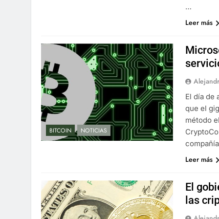
…
Leer más
Micros
servici
Alejand
El día de
que el gi
método el
BITCOIN
NOTICIAS
CryptoCo
compañía 
Leer más
El gob
las cr
Alejand