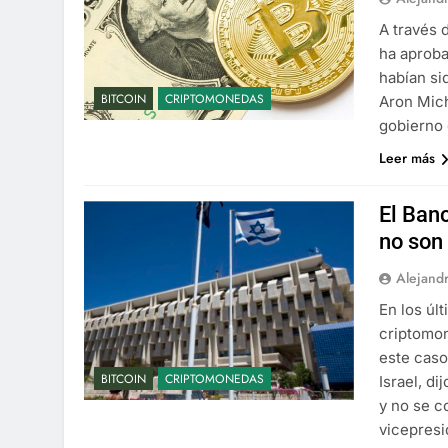
A través 
ha aproba
habían si
BITCOIN
CRIPTOMONEDAS
Aron Mich
gobierno
Leer más
El Ban
no son
Alejand
En los últ
criptomon
este caso
BITCOIN
CRIPTOMONEDAS
Israel, d
y no se c
vicepres