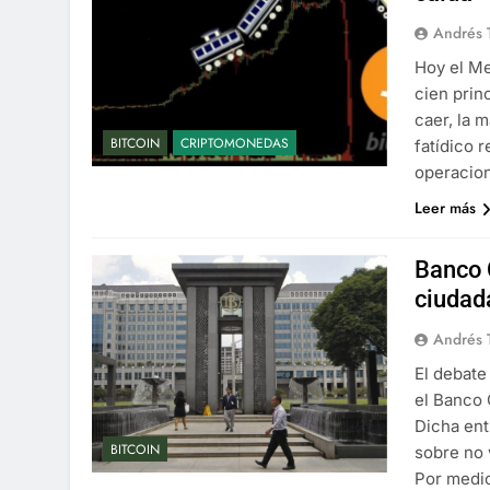
Andrés 
Hoy el Me
cien prin
caer, la 
BITCOIN
CRIPTOMONEDAS
fatídico 
operacion
Leer más
Banco 
ciudada
Andrés 
El debate
el Banco 
Dicha ent
BITCOIN
sobre no 
Por medi