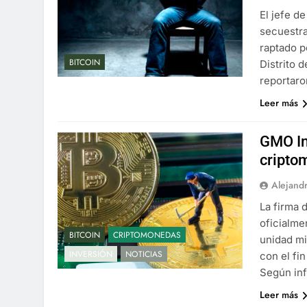
El jefe d
secuestra
raptado p
BITCOIN
Distrito 
reportaro
Leer más
GMO In
cripto
Alejand
La firma 
oficialme
BITCOIN
CRIPTOMONEDAS
unidad mi
INVERSIÓN
NOTICIAS
con el fi
Según in
Leer más