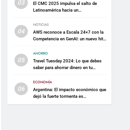
03
El CMC 2025 impulsa el salto de
Latinoamérica hacia un
mantenimiento predictivo y
sostenible
NOTICIAS
04
AWS reconoce a Escala 24×7 con la
Competencia en GenAI: un nuevo hito
en su expertise de inteligencia
artificial empresarial
AHORRO
05
Travel Tuesday 2024: Lo que debes
saber para ahorrar dinero en tu
próximo viaje
ECONOMÍA
06
Argentina: El impacto económico que
dejó la fuerte tormenta es
incalculable