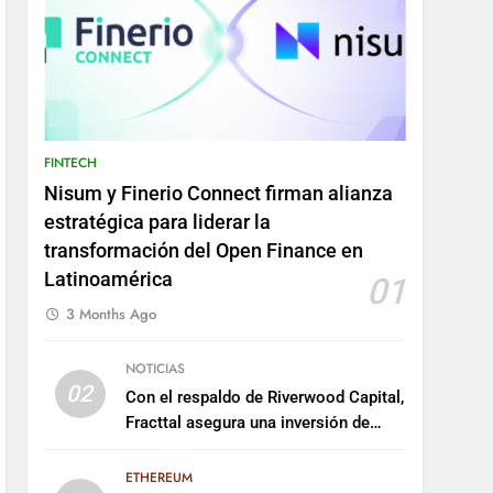
FINTECH
Nisum y Finerio Connect firman alianza
estratégica para liderar la
transformación del Open Finance en
Latinoamérica
01
3 Months Ago
NOTICIAS
02
Con el respaldo de Riverwood Capital,
Fracttal asegura una inversión de
US$35 millones para escalar su
plataforma
ETHEREUM