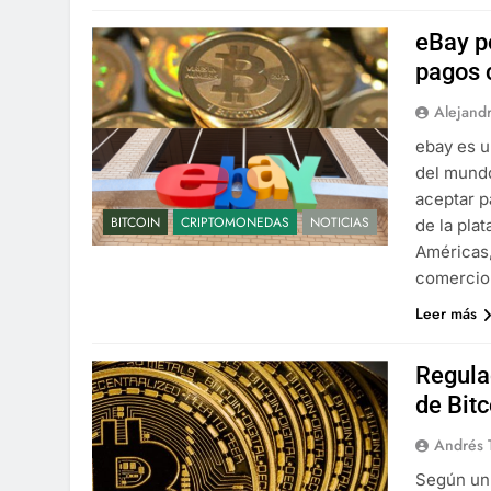
eBay p
pagos 
Alejand
ebay es u
del mundo
aceptar p
BITCOIN
CRIPTOMONEDAS
NOTICIAS
de la pla
Américas,
comercio
Leer más
Regula
de Bitc
Andrés 
Según un 