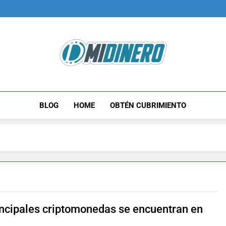
Midinero.co
Fintech, Criptomonedas
BLOG
HOME
OBTÉN CUBRIMIENTO
incipales criptomonedas se encuentran en