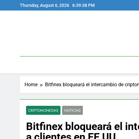
Skip
Thursday, August 6, 2026
6:39:38 PM
to
content
Home
Bitfinex bloqueará el intercambio de cript
CRIPTOMONEDAS
NOTICIAS
Bitfinex bloqueará el i
a clientes en EE UU