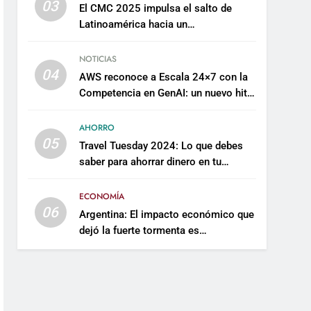
03
El CMC 2025 impulsa el salto de
Latinoamérica hacia un
mantenimiento predictivo y
sostenible
NOTICIAS
04
AWS reconoce a Escala 24×7 con la
Competencia en GenAI: un nuevo hito
en su expertise de inteligencia
artificial empresarial
AHORRO
05
Travel Tuesday 2024: Lo que debes
saber para ahorrar dinero en tu
próximo viaje
ECONOMÍA
06
Argentina: El impacto económico que
dejó la fuerte tormenta es
incalculable