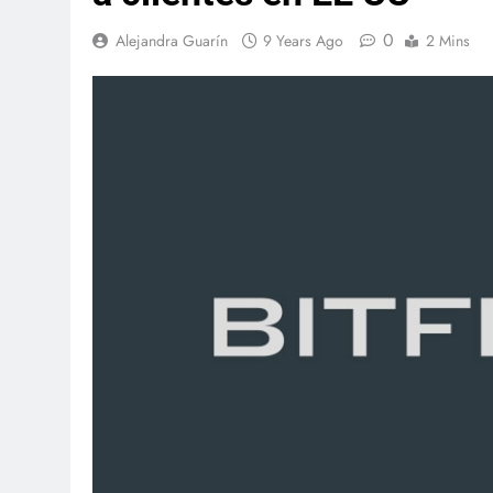
0
Alejandra Guarín
9 Years Ago
2 Mins