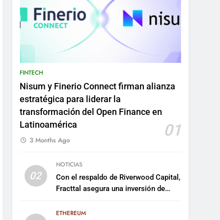
FINTECH
Nisum y Finerio Connect firman alianza
estratégica para liderar la
transformación del Open Finance en
Latinoamérica
01
3 Months Ago
NOTICIAS
02
Con el respaldo de Riverwood Capital,
Fracttal asegura una inversión de
US$35 millones para escalar su
plataforma
ETHEREUM