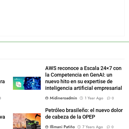
AWS reconoce a Escala 24×7 con
la Competencia en GenAI: un
ara
nuevo hito en su expertise de
inteligencia artificial empresarial
Midineroadmin
1 Year Ago
0
0
Petróleo brasileño: el nuevo dolor
eva
de cabeza de la OPEP
Illimani Patiño
7 Years Ago
0