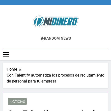
Skip
to
content
Midinero.co
Fintech, Criptomonedas
RANDOM NEWS
Home
Con Talentify automatiza los procesos de reclutamiento
de personal para tu empresa
NOTICIAS