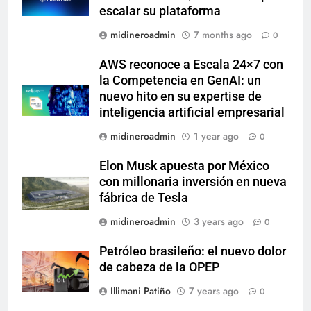
escalar su plataforma
midineroadmin
7 months ago
0
AWS reconoce a Escala 24×7 con
la Competencia en GenAI: un
nuevo hito en su expertise de
inteligencia artificial empresarial
midineroadmin
1 year ago
0
Elon Musk apuesta por México
con millonaria inversión en nueva
fábrica de Tesla
midineroadmin
3 years ago
0
Petróleo brasileño: el nuevo dolor
de cabeza de la OPEP
Illimani Patiño
7 years ago
0