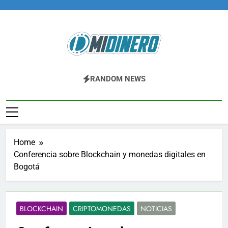
Skip
to
content
Midinero.co
Fintech, Criptomonedas
RANDOM NEWS
Home
Conferencia sobre Blockchain y monedas digitales en
Bogotá
BLOCKCHAIN
CRIPTOMONEDAS
NOTICIAS