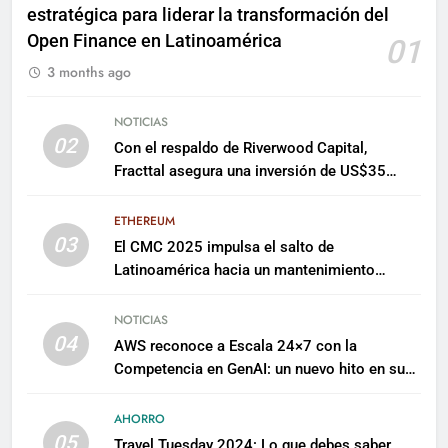
estratégica para liderar la transformación del
Open Finance en Latinoamérica
01
3 months ago
NOTICIAS
02
Con el respaldo de Riverwood Capital,
Fracttal asegura una inversión de US$35
millones para escalar su plataforma
ETHEREUM
03
El CMC 2025 impulsa el salto de
Latinoamérica hacia un mantenimiento
predictivo y sostenible
NOTICIAS
04
AWS reconoce a Escala 24×7 con la
Competencia en GenAI: un nuevo hito en su
expertise de inteligencia artificial empresarial
AHORRO
05
Travel Tuesday 2024: Lo que debes saber