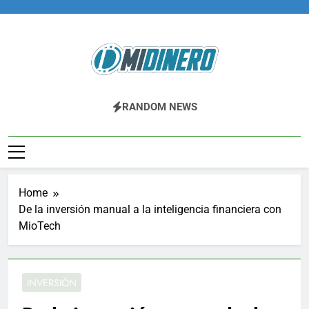
Skip
to
content
Midinero.co
Fintech, Criptomonedas
RANDOM NEWS
Home
De la inversión manual a la inteligencia financiera con
MioTech
INVERSIÓN