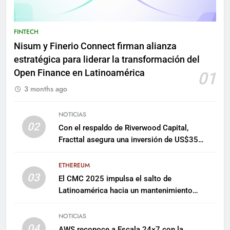
FINTECH
Nisum y Finerio Connect firman alianza
estratégica para liderar la transformación del
Open Finance en Latinoamérica
01
3 months ago
NOTICIAS
02
Con el respaldo de Riverwood Capital,
Fracttal asegura una inversión de US$35
millones para escalar su plataforma
ETHEREUM
03
El CMC 2025 impulsa el salto de
Latinoamérica hacia un mantenimiento
predictivo y sostenible
NOTICIAS
04
AWS reconoce a Escala 24×7 con la