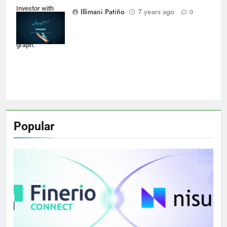
Investor with
Illimani Patiño
7 years ago
0
digital tablet and
virtual tradeview
graph.
Popular