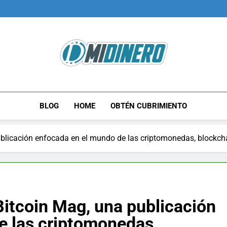
Midinero.co
Fintech, Criptomonedas
BLOG
HOME
OBTÉN CUBRIMIENTO
licación enfocada en el mundo de las criptomonedas, blockcha
itcoin Mag, una publicación
e las criptomonedas,