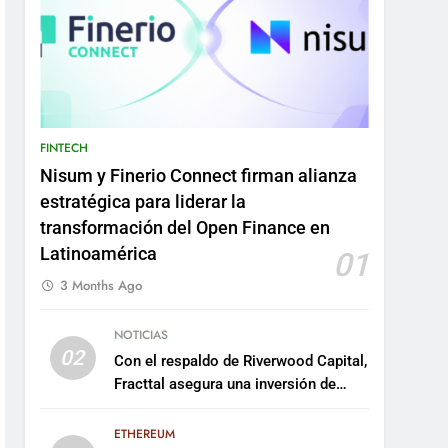
FINTECH
Nisum y Finerio Connect firman alianza
estratégica para liderar la
transformación del Open Finance en
Latinoamérica
01
3 Months Ago
NOTICIAS
02
Con el respaldo de Riverwood Capital,
Fracttal asegura una inversión de
US$35 millones para escalar su
plataforma
ETHEREUM