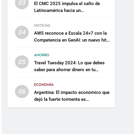
03
El CMC 2025 impulsa el salto de
Latinoamérica hacia un
mantenimiento predictivo y
sostenible
NOTICIAS
04
AWS reconoce a Escala 24×7 con la
Competencia en GenAI: un nuevo hito
en su expertise de inteligencia
artificial empresarial
AHORRO
05
Travel Tuesday 2024: Lo que debes
saber para ahorrar dinero en tu
próximo viaje
ECONOMÍA
06
Argentina: El impacto económico que
dejó la fuerte tormenta es
incalculable