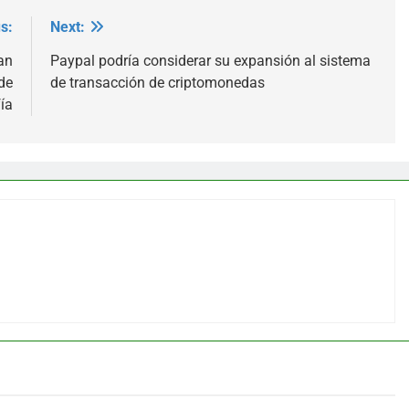
s:
Next:
an
Paypal podría considerar su expansión al sistema
de
de transacción de criptomonedas
ía