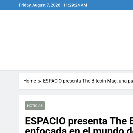
Skip
Friday, August 7, 2026
11:29:25 AM
to
content
Home
ESPACIO presenta The Bitcoin Mag, una pub
NOTICIAS
ESPACIO presenta The B
enfocada en el mundo d