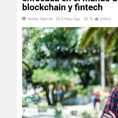
blockchain y fintech
0
Andrés Taborda
8 Years Ago
2 Mins