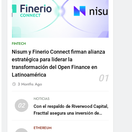
FINTECH
Nisum y Finerio Connect firman alianza
estratégica para liderar la
transformación del Open Finance en
Latinoamérica
01
3 Months Ago
NOTICIAS
02
Con el respaldo de Riverwood Capital,
Fracttal asegura una inversión de
US$35 millones para escalar su
plataforma
ETHEREUM