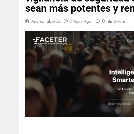
sean más potentes y re
0
Andrés Taborda
9 Years Ago
3 Mins