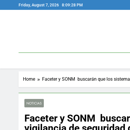
Skip
Friday, August 7, 2026
8:09:29 PM
to
content
Home
Faceter y SONM buscarán que los sistemas 
NOTICIAS
Faceter y SONM buscará
vigilancia de seguridad