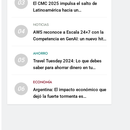
03
El CMC 2025 impulsa el salto de
Latinoamérica hacia un
mantenimiento predictivo y
sostenible
NOTICIAS
04
AWS reconoce a Escala 24×7 con la
Competencia en GenAI: un nuevo hito
en su expertise de inteligencia
artificial empresarial
AHORRO
05
Travel Tuesday 2024: Lo que debes
saber para ahorrar dinero en tu
próximo viaje
ECONOMÍA
06
Argentina: El impacto económico que
dejó la fuerte tormenta es
incalculable