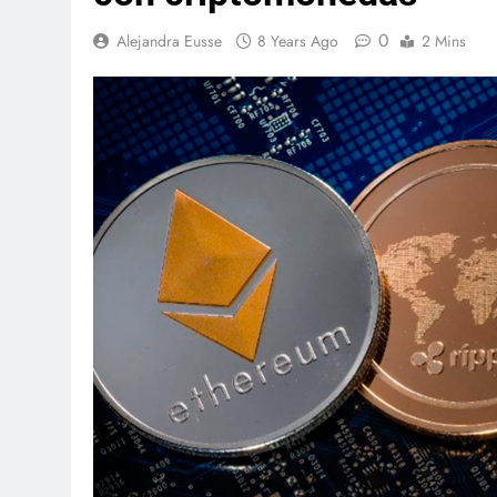
0
Alejandra Eusse
8 Years Ago
2 Mins