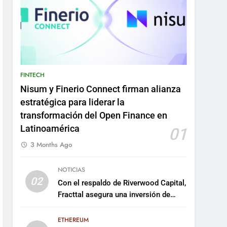
FINTECH
Nisum y Finerio Connect firman alianza
estratégica para liderar la
transformación del Open Finance en
Latinoamérica
01
3 Months Ago
NOTICIAS
02
Con el respaldo de Riverwood Capital,
Fracttal asegura una inversión de
US$35 millones para escalar su
plataforma
ETHEREUM