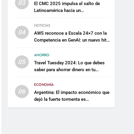
03
El CMC 2025 impulsa el salto de
Latinoamérica hacia un
mantenimiento predictivo y
sostenible
NOTICIAS
04
AWS reconoce a Escala 24×7 con la
Competencia en GenAI: un nuevo hito
en su expertise de inteligencia
artificial empresarial
AHORRO
05
Travel Tuesday 2024: Lo que debes
saber para ahorrar dinero en tu
próximo viaje
ECONOMÍA
06
Argentina: El impacto económico que
dejó la fuerte tormenta es
incalculable