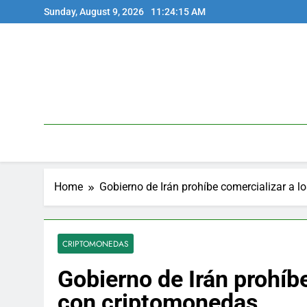
Skip
Sunday, August 9, 2026
11:24:16 AM
to
content
Home
Gobierno de Irán prohíbe comercializar a 
CRIPTOMONEDAS
Gobierno de Irán prohíb
con criptomonedas