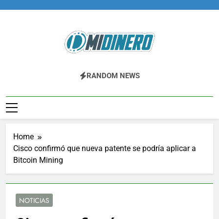
Skip
to
content
Midinero.co
Fintech, Criptomonedas
RANDOM NEWS
Home
Cisco confirmó que nueva patente se podría aplicar a
Bitcoin Mining
NOTICIAS