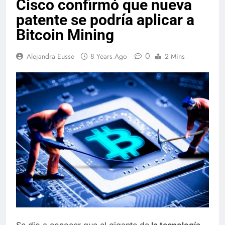
Cisco confirmó que nueva
patente se podría aplicar a
Bitcoin Mining
0
Alejandra Eusse
8 Years Ago
2 Mins
Se dio a conocer que el gigante de
la tecnología