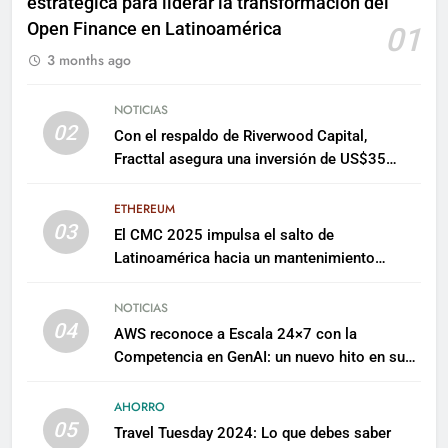
estratégica para liderar la transformación del
Open Finance en Latinoamérica
01
3 months ago
NOTICIAS
02
Con el respaldo de Riverwood Capital,
Fracttal asegura una inversión de US$35
millones para escalar su plataforma
ETHEREUM
03
El CMC 2025 impulsa el salto de
Latinoamérica hacia un mantenimiento
predictivo y sostenible
NOTICIAS
04
AWS reconoce a Escala 24×7 con la
Competencia en GenAI: un nuevo hito en su
expertise de inteligencia artificial empresarial
AHORRO
05
Travel Tuesday 2024: Lo que debes saber