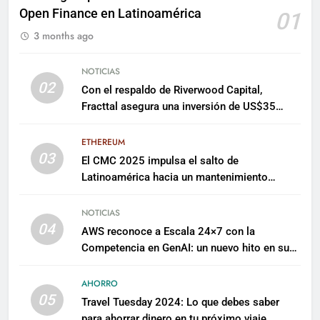
Open Finance en Latinoamérica
01
3 months ago
NOTICIAS
02
Con el respaldo de Riverwood Capital,
Fracttal asegura una inversión de US$35
millones para escalar su plataforma
ETHEREUM
03
El CMC 2025 impulsa el salto de
Latinoamérica hacia un mantenimiento
predictivo y sostenible
NOTICIAS
04
AWS reconoce a Escala 24×7 con la
Competencia en GenAI: un nuevo hito en su
expertise de inteligencia artificial empresarial
AHORRO
05
Travel Tuesday 2024: Lo que debes saber
para ahorrar dinero en tu próximo viaje