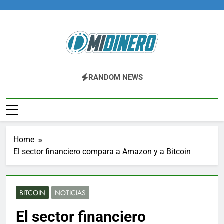
Skip
to
content
Midinero.co
Fintech, Criptomonedas
RANDOM NEWS
Home
El sector financiero compara a Amazon y a Bitcoin
BITCOIN
NOTICIAS
El sector financiero