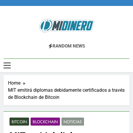
Skip
to
content
Midinero.co
Fintech, Criptomonedas
RANDOM NEWS
Home
MIT emitirá diplomas debidamente certificados a través
de Blockchain de Bitcoin
BITCOIN
BLOCKCHAIN
NOTICIAS