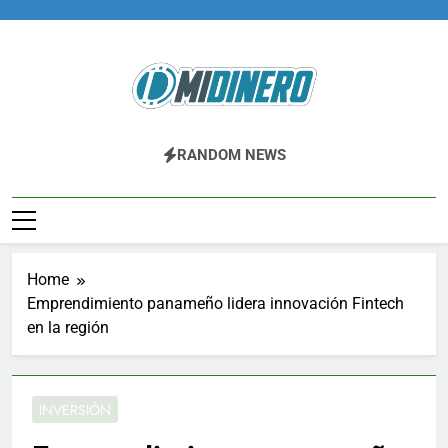
Skip
to
content
Midinero.co
Fintech, Criptomonedas
RANDOM NEWS
Home
Emprendimiento panameño lidera innovación Fintech
en la región
INVERSIÓN