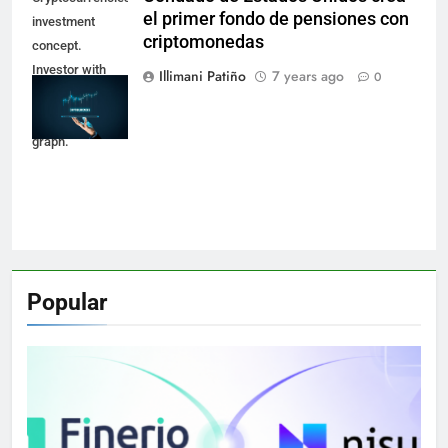
el primer fondo de pensiones con
investment
criptomonedas
concept.
Investor with
Illimani Patiño
7 years ago
0
digital tablet and
virtual tradeview
graph.
Popular