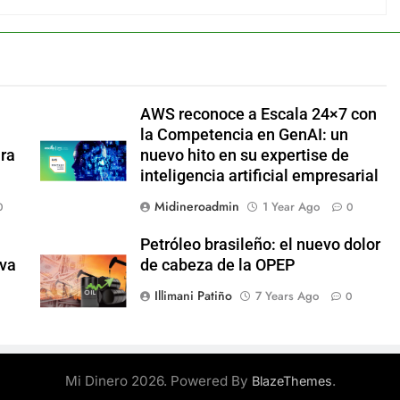
AWS reconoce a Escala 24×7 con
la Competencia en GenAI: un
ara
nuevo hito en su expertise de
inteligencia artificial empresarial
Midineroadmin
1 Year Ago
0
0
Petróleo brasileño: el nuevo dolor
eva
de cabeza de la OPEP
Illimani Patiño
7 Years Ago
0
Mi Dinero 2026. Powered By
.
BlazeThemes