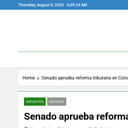
Skip
Thursday, August 6, 2026
4:09:24 AM
to
content
Home
Senado aprueba reforma tributaria en Col
IMPUESTOS
NOTICIAS
Senado aprueba reforma