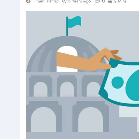
0
Illimani Patiño
8 Years Ago
2 Mins