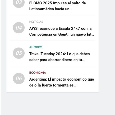
03
El CMC 2025 impulsa el salto de
Latinoamérica hacia un
mantenimiento predictivo y
sostenible
NOTICIAS
04
AWS reconoce a Escala 24×7 con la
Competencia en GenAI: un nuevo hito
en su expertise de inteligencia
artificial empresarial
AHORRO
05
Travel Tuesday 2024: Lo que debes
saber para ahorrar dinero en tu
próximo viaje
ECONOMÍA
06
Argentina: El impacto económico que
dejó la fuerte tormenta es
incalculable