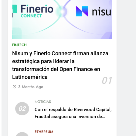
FINTECH
Nisum y Finerio Connect firman alianza
estratégica para liderar la
transformación del Open Finance en
Latinoamérica
01
3 Months Ago
NOTICIAS
02
Con el respaldo de Riverwood Capital,
Fracttal asegura una inversión de
US$35 millones para escalar su
plataforma
ETHEREUM