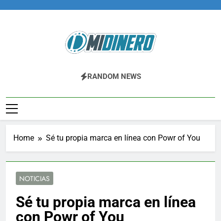
Skip
to
content
Midinero.co
Fintech, Criptomonedas
RANDOM NEWS
Home
Sé tu propia marca en línea con Powr of You
NOTICIAS
Sé tu propia marca en línea
con Powr of You