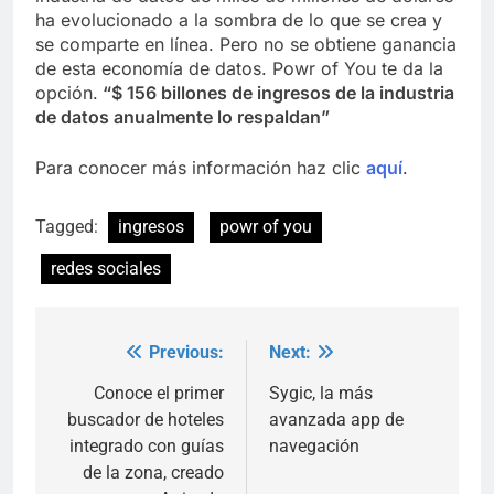
ha evolucionado a la sombra de lo que se crea y
se comparte en línea. Pero no se obtiene ganancia
de esta economía de datos. Powr of You te da la
opción.
“$ 156 billones de ingresos de la industria
de datos anualmente lo respaldan”
Para conocer más información haz clic
aquí
.
Tagged:
ingresos
powr of you
redes sociales
Previous:
Next:
Post
navigation
Conoce el primer
Sygic, la más
buscador de hoteles
avanzada app de
integrado con guías
navegación
de la zona, creado