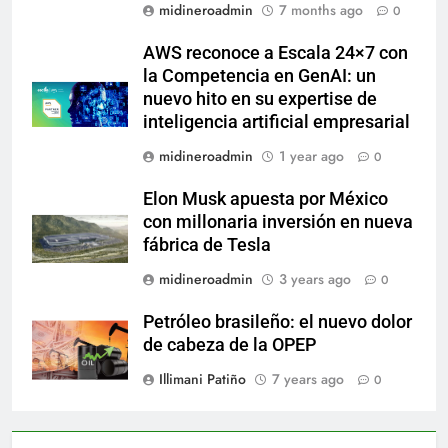
midineroadmin
7 months ago
0
AWS reconoce a Escala 24×7 con
la Competencia en GenAI: un
nuevo hito en su expertise de
inteligencia artificial empresarial
midineroadmin
1 year ago
0
Elon Musk apuesta por México
con millonaria inversión en nueva
fábrica de Tesla
midineroadmin
3 years ago
0
Petróleo brasileño: el nuevo dolor
de cabeza de la OPEP
Illimani Patiño
7 years ago
0