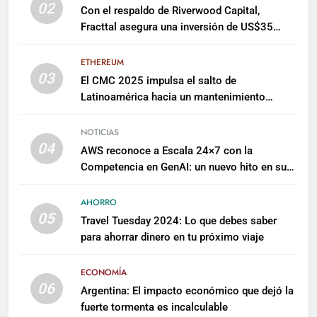
02
Con el respaldo de Riverwood Capital,
Fracttal asegura una inversión de US$35
millones para escalar su plataforma
ETHEREUM
03
El CMC 2025 impulsa el salto de
Latinoamérica hacia un mantenimiento
predictivo y sostenible
NOTICIAS
04
AWS reconoce a Escala 24×7 con la
Competencia en GenAI: un nuevo hito en su
expertise de inteligencia artificial empresarial
AHORRO
05
Travel Tuesday 2024: Lo que debes saber
para ahorrar dinero en tu próximo viaje
ECONOMÍA
06
Argentina: El impacto económico que dejó la
fuerte tormenta es incalculable